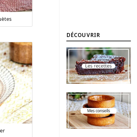
uètes
DÉCOUVRIR
ier