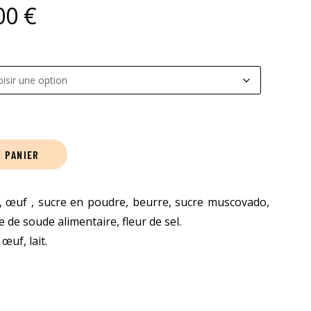
P
00
€
l
a
g
 PANIER
e
d
, œuf , sucre en poudre, beurre, sucre muscovado,
 de soude alimentaire, fleur de sel.
e
œuf, lait.
p